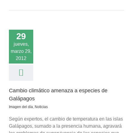
limático amenaza
29
ies de Galápagos
 del día
Noticias
jueves,
marzo 29,
2012
Cambio climático amenaza a especies de
Galápagos
Imagen del día
,
Noticias
Según expertos, el cambio de temperatura en las islas
Galápagos, sumado a la presencia humana, agravará