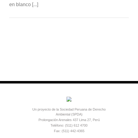
en blanco [...]
Un proyecto de la Sociedad Peruana de Derecho
Ambiental (SPDA)
Prolongación Arenales 437 Lima 27, Perú
Teléfono: (511) 612 4700
Fax: (511) 442-4365